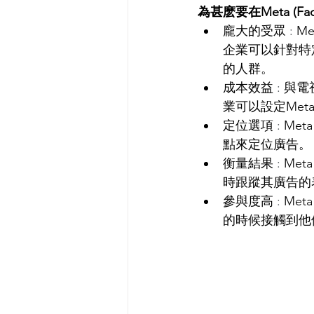
為甚麽要在Meta (Fa
龐大的受眾
 : 
M
企業可以針對特
的人群。
成本效益
 : 
與電
業可以設定Meta
定位選項
 : 
Me
點來定位廣告。
衡量結果
 : 
Me
時跟蹤其廣告的
參與度高
 : 
Me
的時候接觸到他