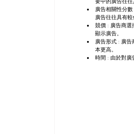
要中的廣告往往
廣告相關性分數
廣告往往具有較
競價
 : 
廣告商選
顯示廣告。
廣告形式
 : 
廣告
本更高。
時間
 : 
由於對廣