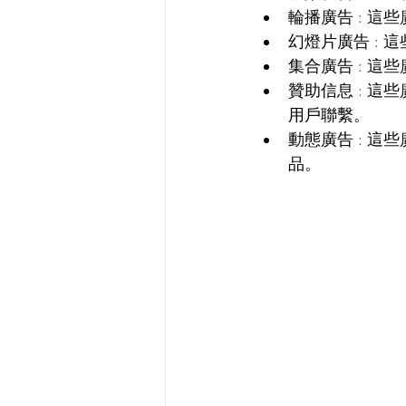
輪播廣告
 : 
這些
幻燈片廣告
 : 
這
集合廣告
 : 
這些
贊助信息
 : 
這些廣
用戶聯繫。
動態廣告
 : 
這些
品。