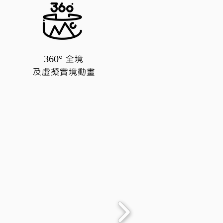
360
° 全境
及虛擬實境動畫