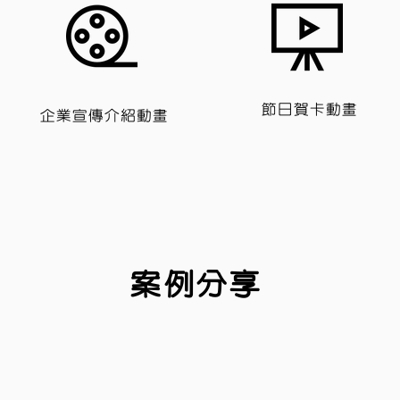
節日賀卡動畫
企業宣傳介紹動畫
案例分享