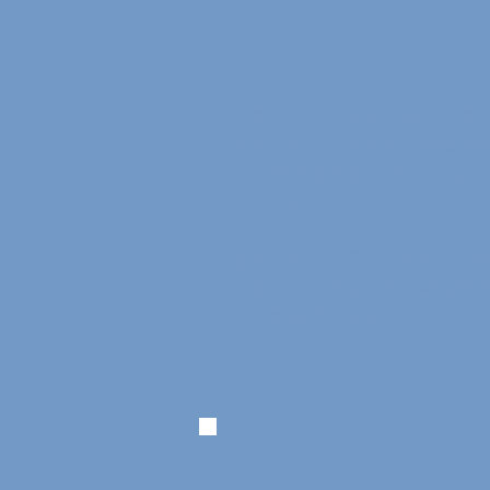
企業文化影片有助於展示公司
得在牢記公司使命和價值觀的
的公司樹立品牌，而且還是一
片
，例如：
活動
影片
；向目標受眾提供有
品牌
影片
；表達公司的奉獻精
您的業務而不是競爭對手