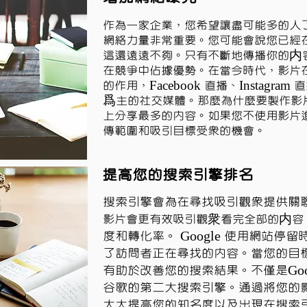
作為一家企業，您希望讓盡可能多的人
網絡力量非常重要。您可能會說您已經
這還遠遠不夠。只有不斷地傳播你的内
在競爭中佔據優勢。在當今時代，影片
的作用，Facebook 直播、Instagra
爲主的社交媒體。那麼為什麼要製作影
上分享最多的內容。如果您不使用影片
傳範圍和吸引目標受眾的機會。
提高您的搜索引擎排名
搜索引擎會為在尋找吸引觀眾提供關
影片會更有效吸引觀衆看完全部的内容
度和轉化率。 Google 使用網站停
了訪問者正在尋找的內容。當您的目
有助於改善您的搜索結果。不僅是Googl
谷歌的第二大搜索引擎。通過將您的
大大提高您的知名度以及出現在搜索